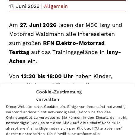
17. Juni 2026
|
Allgemein
Am
27. Juni 2026
laden der MSC Isny und
Motorrad Waldmann alle Interessierten
zum großen
RFN Elektro-Motorrad
Testtag
auf das Trainingsgelände in
Isny-
Achen
ein.
Von
13:30 bis 18:00 Uhr
haben Kinder,
Jugendliche und Einsteiger die
Cookie-Zustimmung
Möglichkeit, die modernen Elektro-
verwalten
Offroad-Motorräder von RFN selbst
Diese Website setzt Cookies ein. Einige von ihnen sind notwendig,
auszuprobieren und die Zukunft des
während andere nicht notwendig sind, jedoch helfen das
Onlineangebot zu verbessern. Sie können in den Einsatz der nicht
Offroad-Fahrens hautnah zu erleben. Die
notwendigen Cookies mit dem Klick auf die Schaltfläche “Alle
akzeptieren” einwilligen oder sich per Klick auf “Alle ablehnen”
Veranstaltung richtet sich speziell an
dagegen entscheiden. Die Einwilligung umfasst alle