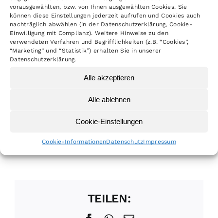
Anfänger sowie Kinder und Jugendliche im
vorausgewählten, bzw. von Ihnen ausgewählten Cookies. Sie
können diese Einstellungen jederzeit aufrufen und Cookies auch
Alter von 2,5 bis 15 Jahren
.
nachträglich abwählen (in der Datenschutzerklärung, Cookie-
Einwilligung mit Complianz). Weitere Hinweise zu den
verwendeten Verfahren und Begrifflichkeiten (z.B. “Cookies”,
Für das leibliche Wohl ist gesorgt.
“Marketing” und “Statistik”) erhalten Sie in unserer
Datenschutzerklärung.
Schutzkleidung kann bei Bedarf gestellt
werden. Die Veranstaltung ist auch für
Alle akzeptieren
Nichtmitglieder geöffnet.
Alle ablehnen
Kommt vorbei und entdeckt die
Cookie-Einstellungen
faszinierende Welt der elektrischen
Cookie-Informationen
Datenschutz
Impressum
Offroad-Bikes!
TEILEN: