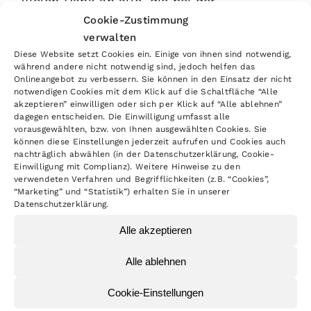
Vielen Dank an alle, die bei der
Cookie-Zustimmung
Berichterstattung beteiligt waren!
verwalten
Diese Website setzt Cookies ein. Einige von ihnen sind notwendig,
Vorbericht zur Classic 2013 in der INFO
während andere nicht notwendig sind, jedoch helfen das
(1.9 MB)
Onlineangebot zu verbessern. Sie können in den Einsatz der nicht
notwendigen Cookies mit dem Klick auf die Schaltfläche “Alle
akzeptieren” einwilligen oder sich per Klick auf “Alle ablehnen”
Bericht zur Classic 2013 in der
dagegen entscheiden. Die Einwilligung umfasst alle
vorausgewählten, bzw. von Ihnen ausgewählten Cookies. Sie
Schwäbischen Zeitung (271 KB)
können diese Einstellungen jederzeit aufrufen und Cookies auch
nachträglich abwählen (in der Datenschutzerklärung, Cookie-
Einwilligung mit Complianz). Weitere Hinweise zu den
verwendeten Verfahren und Begrifflichkeiten (z.B. “Cookies”,
“Marketing” und “Statistik”) erhalten Sie in unserer
Datenschutzerklärung.
TEILEN:
Alle akzeptieren
Facebook
WhatsApp
E-
Mail
Alle ablehnen
Cookie-Einstellungen