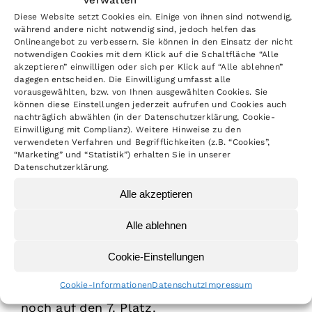
die Strecke sehr staubig. In der 85ccm
Diese Website setzt Cookies ein. Einige von ihnen sind notwendig,
während andere nicht notwendig sind, jedoch helfen das
Klasse starteten 31 Fahrer. Im Zeittraining
Onlineangebot zu verbessern. Sie können in den Einsatz der nicht
notwendigen Cookies mit dem Klick auf die Schaltfläche “Alle
hatte Mailo die zweitschnellste Zeit. Im
akzeptieren” einwilligen oder sich per Klick auf “Alle ablehnen”
ersten Lauf kam er schnell aus dem
dagegen entscheiden. Die Einwilligung umfasst alle
vorausgewählten, bzw. von Ihnen ausgewählten Cookies. Sie
Startgatter und konnte sich vom vierten
können diese Einstellungen jederzeit aufrufen und Cookies auch
nachträglich abwählen (in der Datenschutzerklärung, Cookie-
Platz noch auf den dritten Platz
Einwilligung mit Complianz). Weitere Hinweise zu den
vorkämpfen. Der Druck von hinten war
verwendeten Verfahren und Begrifflichkeiten (z.B. “Cookies”,
“Marketing” und “Statistik”) erhalten Sie in unserer
sehr groß, doch Mailo fuhr schnell und
Datenschutzerklärung.
sicher den 3. Platz ins Ziel.
Alle akzeptieren
Im zweiten Lauf hatte Mailo wieder einen
guten Start. Er kam als Dritter aus der
Alle ablehnen
Startkurve. Leider rutschte ihm in der
Cookie-Einstellungen
letzten Runde das Vorderrad weg und er
verlor dadurch vier Plätze. Es reichte ihm
Cookie-Informationen
Datenschutz
Impressum
noch auf den 7. Platz.