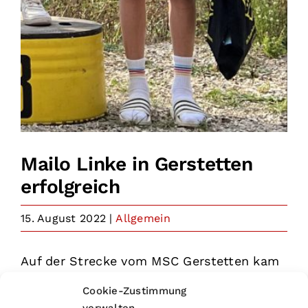
Mailo Linke in Gerstetten
erfolgreich
15. August 2022
|
Allgemein
Auf der Strecke vom MSC Gerstetten kam
Mailo am letzten Wochenende sehr gut
Cookie-Zustimmung
zurecht. Durch das trockene Wetter war
verwalten