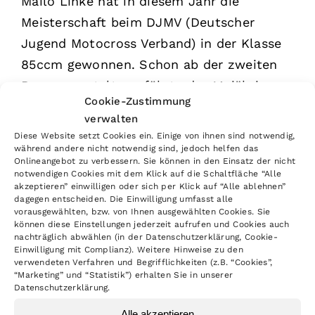
Mailo Linke hat in diesem Jahr die
Meisterschaft beim DJMV (Deutscher
Jugend Motocross Verband) in der Klasse
85ccm gewonnen. Schon ab der zweiten
Rennveranstaltung führte der 14-jährige
Cookie-Zustimmung
Motocrosser auf seiner 85ccm GasGas die
verwalten
Tabelle an und siegte klar vor seinen
Diese Website setzt Cookies ein. Einige von ihnen sind notwendig,
Konkurrenten. Mailo Linke fährt für den
während andere nicht notwendig sind, jedoch helfen das
Onlineangebot zu verbessern. Sie können in den Einsatz der nicht
MSC Isny. Am 25. November konnte der
notwendigen Cookies mit dem Klick auf die Schaltfläche “Alle
akzeptieren” einwilligen oder sich per Klick auf “Alle ablehnen”
strahlende Meisterschaftsführende seinen
dagegen entscheiden. Die Einwilligung umfasst alle
Meisterschaftskranz und den wohl
vorausgewählten, bzw. von Ihnen ausgewählten Cookies. Sie
können diese Einstellungen jederzeit aufrufen und Cookies auch
verdienten Pokal in Empfang nehmen.
nachträglich abwählen (in der Datenschutzerklärung, Cookie-
Einwilligung mit Complianz). Weitere Hinweise zu den
Auch im nächsten Jahr wird das junge
verwendeten Verfahren und Begrifflichkeiten (z.B. “Cookies”,
Nachwuchstalent auf DM-Läufen und beim
“Marketing” und “Statistik”) erhalten Sie in unserer
Datenschutzerklärung.
MX Masters zusehen sein.
Alle akzeptieren