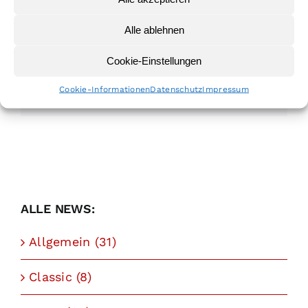
Alle ablehnen
TEILEN:
Cookie-Einstellungen
Facebook
WhatsApp
E-
Cookie-Informationen
Datenschutz
Impressum
Mail
ALLE NEWS:
Allgemein (31)
Classic (8)