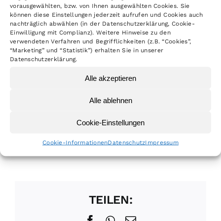
Christian Forderer trotzte dem Matsch,
vorausgewählten, bzw. von Ihnen ausgewählten Cookies. Sie
erreichte bei seinem ersten Rennen in
können diese Einstellungen jederzeit aufrufen und Cookies auch
nachträglich abwählen (in der Datenschutzerklärung, Cookie-
diesem Jahr einen hervorragenden Platz
Einwilligung mit Complianz). Weitere Hinweise zu den
verwendeten Verfahren und Begrifflichkeiten (z.B. “Cookies”,
10. Er ist mit seiner Leistung in dieser
“Marketing” und “Statistik”) erhalten Sie in unserer
starken Gruppe mehr als zufrieden.
Datenschutzerklärung.
Alle akzeptieren
Gleich weiter geht es am Samstag zum
Baden Württembergischen ADAC/DMV
Alle ablehnen
Motocross-Pokal Open. Auch hier startet
Cookie-Einstellungen
der mehrfache Landesmeister erstmalig in
der Klasse MX1.
Cookie-Informationen
Datenschutz
Impressum
TEILEN:
Facebook
WhatsApp
E-