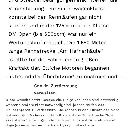
Veranstaltung. Die Seitenwagenklasse
konnte bei den Rennläufen gar nicht
starten und in der 125er und der Klasse
DM Open (bis 600ccm) war nur ein
Wertungslauf möglich. Die 1.550 Meter
lange Rennstrecke „Am Hafnerhäule“
stellte für die Fahrer einen großen
Kraftakt dar. Etliche Motoren begannen
aufgrund der Überhitzung zu qualmen und
verabschiedeten sich nach und nach. Der
Cookie-Zustimmung
verwalten
schwere Lehm kleisterte die
Diese Website setzt Cookies ein. Einige von ihnen sind notwendig,
Motocrossmaschinen zu und forderten die
während andere nicht notwendig sind, jedoch helfen das
DM Fahrer in Bezug auf Kondition und
Onlineangebot zu verbessern. Sie können in den Einsatz der nicht
notwendigen Cookies mit dem Klick auf die Schaltfläche “Alle
fahrerischem Können extrem heraus.
akzeptieren” einwilligen oder sich per Klick auf “Alle ablehnen”
dagegen entscheiden. Die Einwilligung umfasst alle